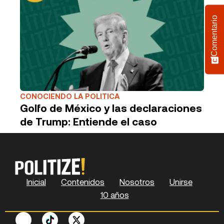
Comentario
CONOCIENDO LA POLITICA
Golfo de México y las declaraciones
de Trump: Entiende el caso
Inicial
Contenidos
Nosotros
Unirse
10 años
F
P
Y
S
X
L