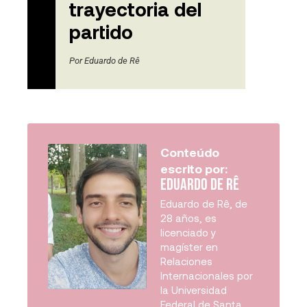
trayectoria del
partido
Por
Eduardo de Rê
Conteúdo
escrito por:
Eduardo de Rê
Eduardo de Rê, de
28 años, es
licenciado y
magíster en
Relaciones
Internacionales por
la Universidad
Federal de Santa