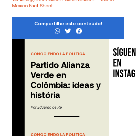
Mexico Fact Sheet
Compartilhe este conteúdo!
Sígue
Contenido
CONOCIENDO LA POLITICA
relacionado
en
Partido Alianza
Insta
Verde en
Colômbia: ideas y
história
Por
Eduardo de Rê
CONOCIENDO LA POLITICA