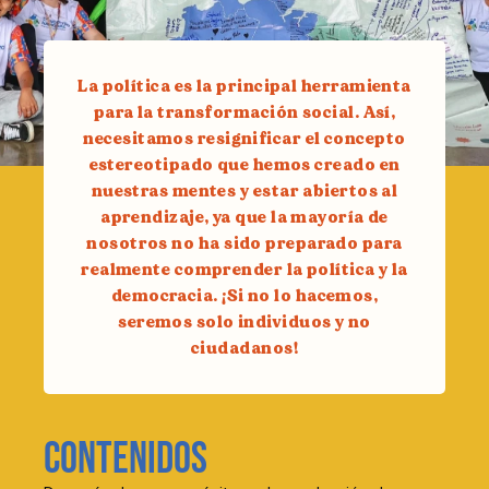
La política es la principal herramienta
para la transformación social. Así,
necesitamos resignificar el concepto
estereotipado que hemos creado en
nuestras mentes y estar abiertos al
aprendizaje, ya que la mayoría de
nosotros no ha sido preparado para
realmente comprender la política y la
democracia. ¡Si no lo hacemos,
seremos solo individuos y no
ciudadanos!
Contenidos