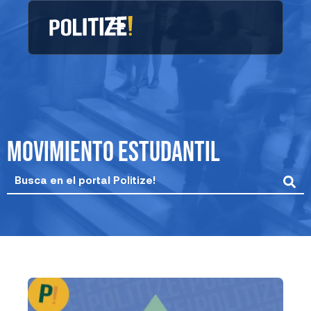
Ir
al
contenido
movimiento estudantil
Search
...