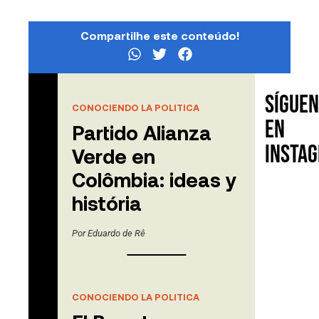
Compartilhe este conteúdo!
Sígue
Contenido
CONOCIENDO LA POLITICA
relacionado
en
Partido Alianza
Insta
Verde en
Colômbia: ideas y
história
Por
Eduardo de Rê
CONOCIENDO LA POLITICA