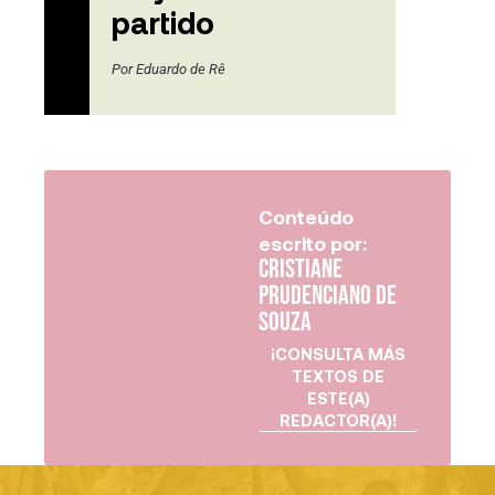
partido
Por
Eduardo de Rê
Conteúdo
escrito por:
Cristiane
Prudenciano de
Souza
¡CONSULTA MÁS
TEXTOS DE
ESTE(A)
REDACTOR(A)!