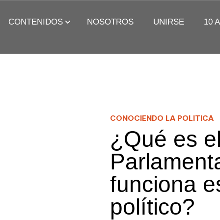
CONTENIDOS
NOSOTROS
UNIRSE
10 
OCIENDO LA
CONOCIENDO LA
CIUDAD
ITICA
DEMOCRACIA
PRÁCTI
CONOCIENDO LA POLITICA
¿Qué es e
DO RECIENTE
Ver Todos
Parlament
funciona e
político?