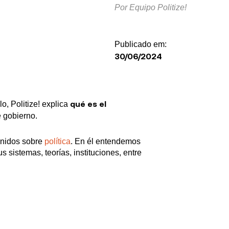
Por
Equipo Politize!
Publicado em:
El Bogotazo (1948): El
Colombia H
30/06/2024
Asesinato que Cambió
la oposición
la Historia
gobierno, la
anza Verde
del partido
: ideas y
qué es el
o, Politize! explica
e gobierno.
enidos sobre
política
. En él entendemos
s sistemas, teorías, instituciones, entre