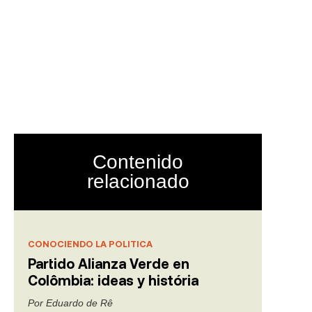
umana: de
 al
 trayectoria
Contenido
relacionado
CONOCIENDO LA POLITICA
Partido Alianza Verde en
Colômbia: ideas y história
Por
Eduardo de Rê