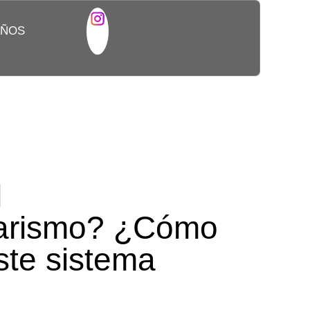
AÑOS
ANÍA EN LA
CA
l
arismo? ¿Cómo
ste sistema