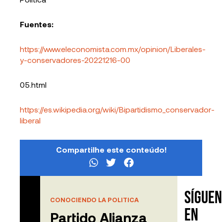
Fuentes:
https://www.eleconomista.com.mx/opinion/Liberales-
y-conservadores-20221216-00
05.html
https://es.wikipedia.org/wiki/Bipartidismo_conservador-
liberal
Compartilhe este conteúdo!
Sígue
Contenido
CONOCIENDO LA POLITICA
relacionado
en
Partido Alianza