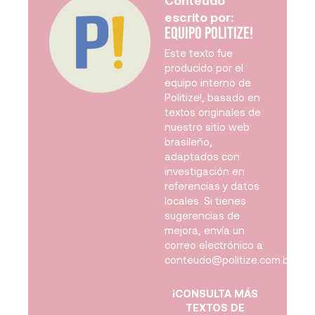
escrito por:
Equipo Politize!
Este texto fue
producido por el
equipo interno de
Politize!, basado en
textos originales de
nuestro sitio web
brasileño,
adaptados con
investigación en
referencias y datos
locales. Si tienes
sugerencias de
mejora, envía un
correo electrónico a
conteudo@politize.com.br
.
¡CONSULTA MÁS
TEXTOS DE