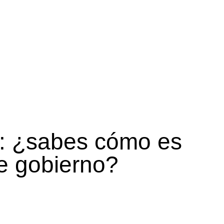
ANÍA EN LA
CA
: ¿sabes cómo es
de gobierno?