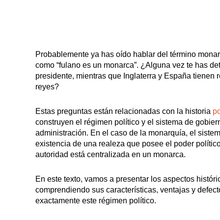
Probablemente ya has oído hablar del término monar
como “fulano es un monarca”. ¿Alguna vez te has de
Partido Ali
presidente, mientras que Inglaterra y España tiene
Colômbia: i
reyes?
história
Estas preguntas están relacionadas con la historia
po
construyen el régimen político y el sistema de gobier
administración. En el caso de la monarquía, el sistem
existencia de una realeza que posee el poder político
autoridad está centralizada en un monarca.
En este texto, vamos a presentar los aspectos históri
comprendiendo sus características, ventajas y defec
exactamente este régimen político.