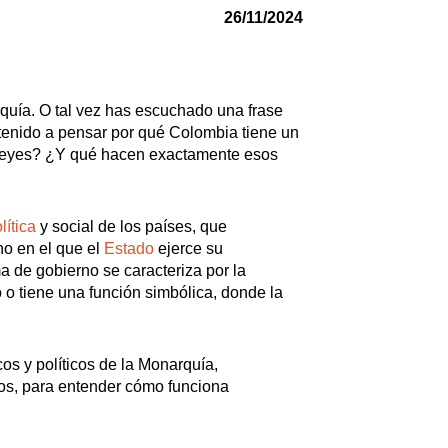
26/11/2024
El Bogotazo (1948): El
Colombia Hu
quía. O tal vez has escuchado una frase
Asesinato que Cambió la
oposición al 
tenido a pensar por qué Colombia tiene un
Historia
trayectoria d
anza Verde en
n reyes? ¿Y qué hacen exactamente esos
deas y
lítica
y social de los países, que
no en el que el
Estado
ejerce su
a de gobierno se caracteriza por la
 o tiene una función simbólica, donde la
cos y políticos de la Monarquía,
tos, para entender cómo funciona