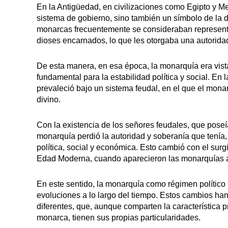
En la Antigüedad, en civilizaciones como Egipto y M
sistema de gobierno, sino también un símbolo de la d
monarcas frecuentemente se consideraban representan
dioses encarnados, lo que les otorgaba una autoridad
De esta manera, en esa época, la monarquía era vis
fundamental para la estabilidad política y social. E
prevaleció bajo un sistema feudal, en el que el mona
divino.
Con la existencia de los señores feudales, que poseía
monarquía perdió la autoridad y soberanía que tenía,
política, social y económica. Esto cambió con el sur
Edad Moderna, cuando aparecieron las monarquías a
En este sentido, la monarquía como régimen político 
evoluciones a lo largo del tiempo. Estos cambios ha
diferentes, que, aunque comparten la característica pr
monarca, tienen sus propias particularidades.