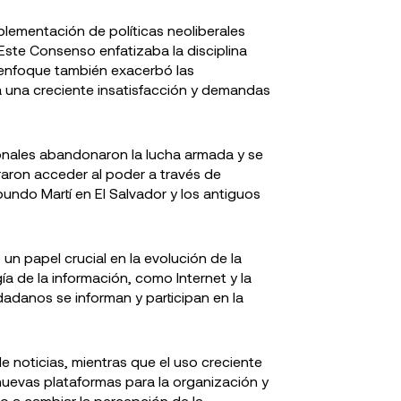
lementación de políticas neoliberales
ste Consenso enfatizaba la disciplina
e enfoque también exacerbó las
a una creciente insatisfacción y demandas
ionales abandonaron la lucha armada y se
graron acceder al poder a través de
ndo Martí en El Salvador y los antiguos
un papel crucial en la evolución de la
ía de la información, como Internet y la
dadanos se informan y participan en la
de noticias, mientras que el uso creciente
nuevas plataformas para la organización y
do a cambiar la percepción de la