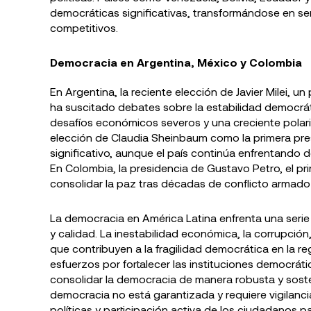
democráticas significativas, transformándose en s
competitivos​​.
Democracia en Argentina, México y Colombia
En Argentina, la reciente elección de Javier Milei, un 
ha suscitado debates sobre la estabilidad democrát
desafíos económicos severos y una creciente polariz
elección de Claudia Sheinbaum como la primera pres
significativo, aunque el país continúa enfrentando d
En Colombia, la presidencia de Gustavo Petro, el pr
consolidar la paz tras décadas de conflicto armado y
La democracia en América Latina enfrenta una seri
y calidad. La inestabilidad económica, la corrupción,
que contribuyen a la fragilidad democrática en la r
esfuerzos por fortalecer las instituciones democrát
consolidar la democracia de manera robusta y sosten
democracia no está garantizada y requiere vigilanci
políticas y participación activa de los ciudadanos p