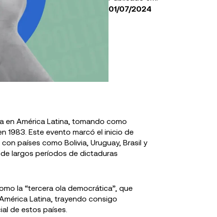
01/07/2024
anza Verde
El Bogotazo (1948): El
Colombia H
: ideas y
Asesinato que Cambió
la oposición
la Historia
gobierno, la
del partido
ia en América Latina, tomando como
en 1983. Este evento marcó el inicio de
 con países como Bolivia, Uruguay, Brasil y
de largos períodos de dictaduras
omo la “tercera ola democrática”, que
América Latina, trayendo consigo
ial de estos países.