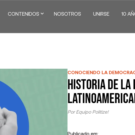
CONTENIDOS
NOSOTROS
UNIRSE
10 A
OCIENDO LA
CONOCIENDO LA
CIUDAD
ITICA
DEMOCRACIA
PRÁCTI
CONOCIENDO LA DEMOCRAC
Historia de la 
DO RECIENTE
Ver Todos
Latinoamerica
Por
Equipo Politize!
Publicado em: