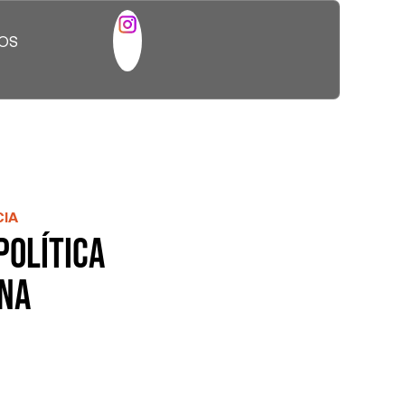
ÑOS
ANÍA EN LA
CA
IA
Política
na