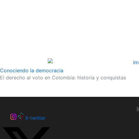
Conociendo la democracia
El derecho al voto en Colombia: historia y conquistas
I
X-twitter