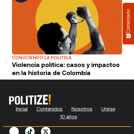
Comentario
CONOCIENDO LA POLITICA
Violencia política: casos y impactos
en la historia de Colombia
Inicial
Contenidos
Nosotros
Unirse
10 años
F
P
Y
S
X
L