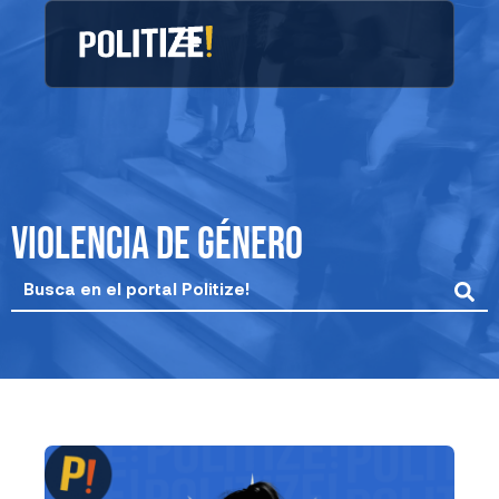
Ir
al
contenido
violencia de género
Search
...