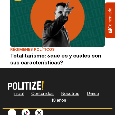
Comentario
RÉGIMENES POLÍTICOS
Totalitarismo: ¿qué es y cuáles son
sus características?
Inicial
Contenidos
Nosotros
Unirse
10 años
F
P
Y
S
X
L