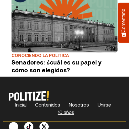
Comentario
CONOCIENDO LA POLITICA
Senadores: ¿cuál es su papel y
cómo son elegidos?
Inicial
Contenidos
Nosotros
Unirse
10 años
F
P
Y
S
X
L