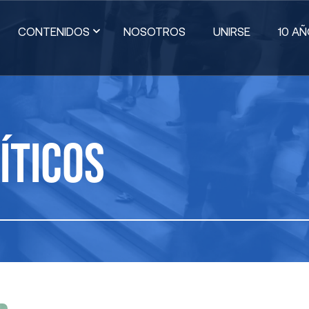
CONTENIDOS
NOSOTROS
UNIRSE
10 A
OCIENDO LA
CONOCIENDO LA
CIUDAD
íticos
ITICA
DEMOCRACIA
PRÁCTI
DO RECIENTE
Ver Todos