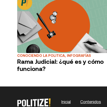
Partido Ali
en Colômbia
história
CONOCIENDO LA POLITICA
,
INFOGRAFÍAS
Rama Judicial: ¿qué es y cómo
funciona?
Inicial
Contenidos