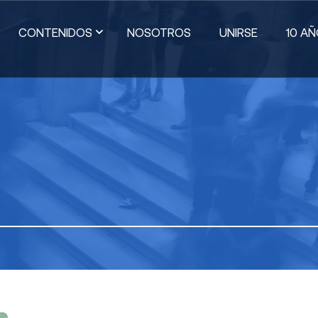
CONTENIDOS
NOSOTROS
UNIRSE
10 A
OCIENDO LA
CONOCIENDO LA
CIUDAD
ITICA
DEMOCRACIA
PRÁCTI
DO RECIENTE
Ver Todos