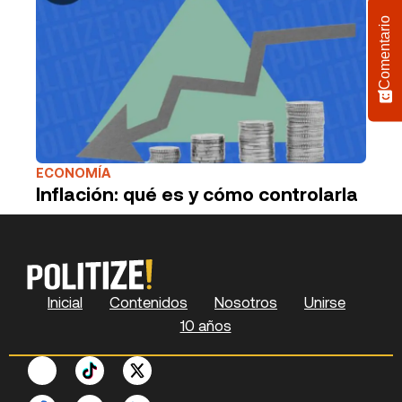
Comentario
ECONOMÍA
Inflación: qué es y cómo controlarla
Inicial
Contenidos
Nosotros
Unirse
10 años
F
P
Y
S
X
L
Seleccione
a
i
o
p
-
i
¿Cómo calificarías tu experiencia?
una
c
n
u
o
t
n