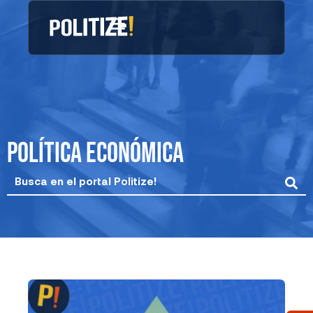
Ir
al
contenido
política económica
Search
...