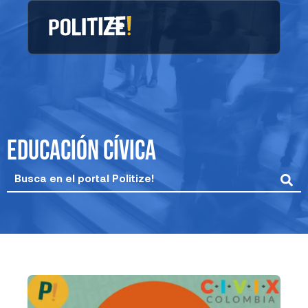
Ir
al
contenido
educación cívica
Search
...