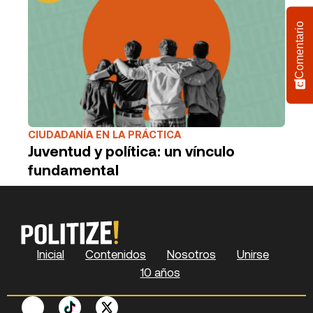
Comentario
CIUDADANÍA EN LA PRÁCTICA
Juventud y política: un vínculo
fundamental
Inicial
Contenidos
Nosotros
Unirse
10 años
F
P
Y
S
X
L