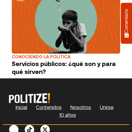
Comentario
CONOCIENDO LA POLITICA
Servicios públicos: ¿qué son y para
qué sirven?
Inicial
Contenidos
Nosotros
Unirse
10 años
F
P
Y
S
X
L