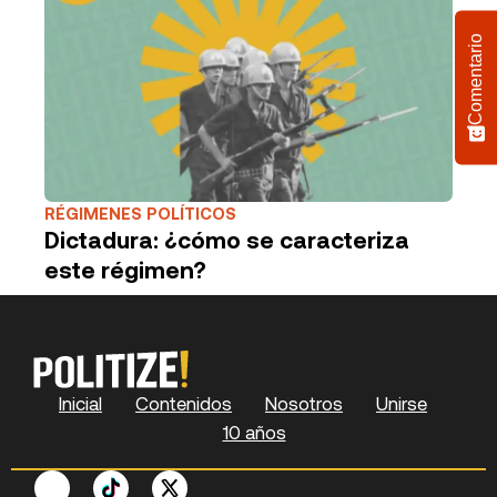
Comentario
RÉGIMENES POLÍTICOS
Dictadura: ¿cómo se caracteriza
este régimen?
Inicial
Contenidos
Nosotros
Unirse
10 años
F
P
Y
S
X
L