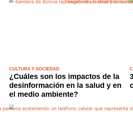
El Bogotazo (1948): El
Colombia Hu
Asesinato que Cambió la
oposición al 
Historia
trayectoria d
anza Verde en
deas y
CULTURA Y SOCIEDAD
C
¿Cuáles son los impactos de la
desinformación en la salud y en
el medio ambiente?