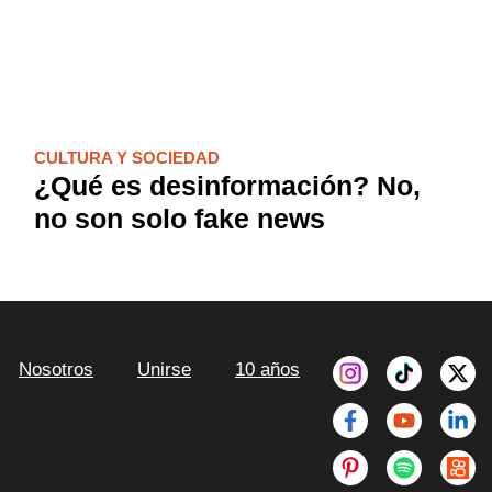
CULTURA Y SOCIEDAD
¿Qué es desinformación? No,
no son solo fake news
Facebook-
Pinterest-
Youtube
Spotify
X-
Lin
Nosotros
Unirse
10 años
f
p
twi
in