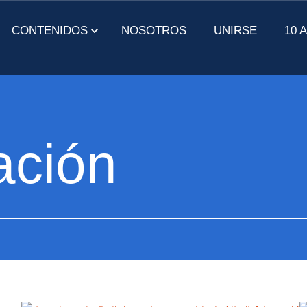
CONTENIDOS
NOSOTROS
UNIRSE
10 
OCIENDO LA
CONOCIENDO LA
CIUDAD
ación
ITICA
DEMOCRACIA
PRÁCTI
DO RECIENTE
Ver Todos