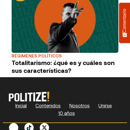
Comentario
RÉGIMENES POLÍTICOS
Totalitarismo: ¿qué es y cuáles son
sus características?
Inicial
Contenidos
Nosotros
Unirse
10 años
F
P
Y
S
X
L