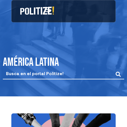
Ir
al
contenido
América Latina
Search
...