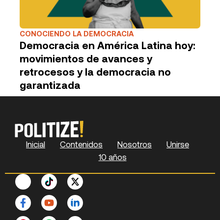
CONOCIENDO LA DEMOCRACIA
Democracia en América Latina hoy:
movimientos de avances y
retrocesos y la democracia no
garantizada
Inicial
Contenidos
Nosotros
Unirse
10 años
F
P
Y
S
X
L
Seleccione
a
i
o
p
-
i
¿Cómo calificarías tu experiencia?
una
c
n
u
o
t
n
opción
e
t
t
t
w
k
de
b
e
u
i
i
e