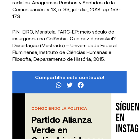
radiales. Anagramas Rumbos y Sentidos de la
Comunicación. v. 13, n. 33, jul.-dic., 2018. pp. 153-
173.
PINHEIRO, Maristela. FARC-EP: meio século de
insurgência na Colômbia. Que paz é possível?
Dissertação (Mestrado) – Universidade Federal
Fluminense, Instituto de Ciências Humanas e
Filosofia, Departamento de História, 2015.
Compartilhe este conteúdo!
Sígue
Contenido
CONOCIENDO LA POLITICA
relacionado
en
Partido Alianza
Insta
Verde en