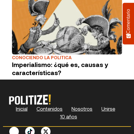
Comentario
CONOCIENDO LA POLITICA
Imperialismo: ¿qué es, causas y
características?
Inicial
Contenidos
Nosotros
Unirse
10 años
F
P
Y
S
X
L