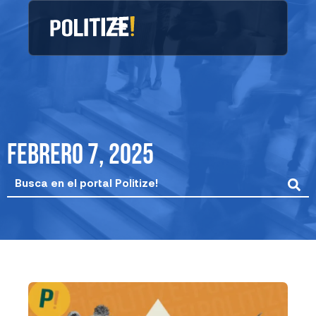
Ir
al
contenido
febrero 7, 2025
Search
...