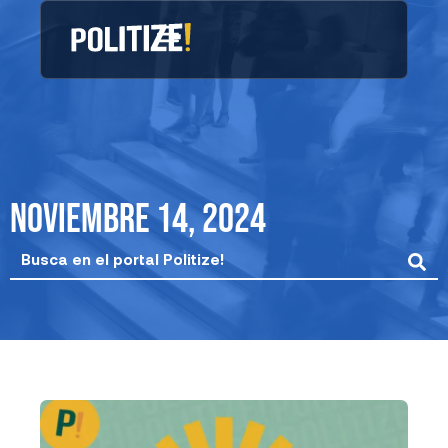
Ir
al
contenido
noviembre 14, 2024
Search
...