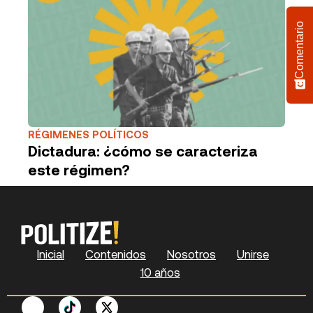
Comentario
RÉGIMENES POLÍTICOS
Dictadura: ¿cómo se caracteriza
este régimen?
Inicial
Contenidos
Nosotros
Unirse
10 años
F
P
Y
S
X
L